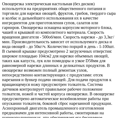
Овощерезка электрическая настольная (без дисков)
используется на предприятиях общественного питания и
торговли для нарезки овощей, фруктов, грибов, твердого сыра
и колбас и дальнейшего использования их в качестве
ингредиентов для приготовления супов, салатов или
гарниров. Овощерезка оснащена корпусом моторного блока,
чашей и крышкой из композитного материала. Скорость
вращения двигателя - 500об/мин. Скорость нарезки - до 3,3кг/
мин. Производительность зависит от используемого диска и
вида овощей - до 50кг/ч. Количество порций в день - 1-100шт.
В съемной крышке предусмотрено 2 загрузочных отверстия:
широкое площадью 104см2 для нарезки объемных овощей,
таких как капуста, лук или помидоры и узкое D58мм для
равномерной нарезки длинных и деликатных продуктов. В
овощерезке возможен полный демонтаж узлов,
непосредственно контактирующих с продуктами: отсек
нарезания и бункер подачи овощей. Для подачи продуктов к
вращающемуся ножу предусмотрен толкатель. Система
датчиков контролирует правильное рабочее положение
толкателя, ножей и частей корпуса овощерезки. В овощерезке
предусмотрено автоматическое возобновление работы при
опускании толкателя, боковой сброс нарезанной продукции.
Асинхронный двигатель промышленного изготовления
предназначен для интенсивной работы, смонтирован на
шарикоподшипниках, что обеспечивает его бесшумное