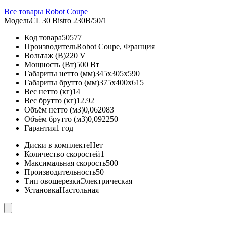
Все товары Robot Coupe
Модель
CL 30 Bistro 230B/50/1
Код товара
50577
Производитель
Robot Coupe, Франция
Вольтаж (В)
220 V
Мощность (Вт)
500 Вт
Габариты нетто (мм)
345x305x590
Габариты брутто (мм)
375x400x615
Вес нетто (кг)
14
Вес брутто (кг)
12.92
Объём нетто (м3)
0,062083
Объём брутто (м3)
0,092250
Гарантия
1 год
Диски в комплекте
Нет
Количество скоростей
1
Максимальная скорость
500
Производительность
50
Тип овощерезки
Электрическая
Установка
Настольная