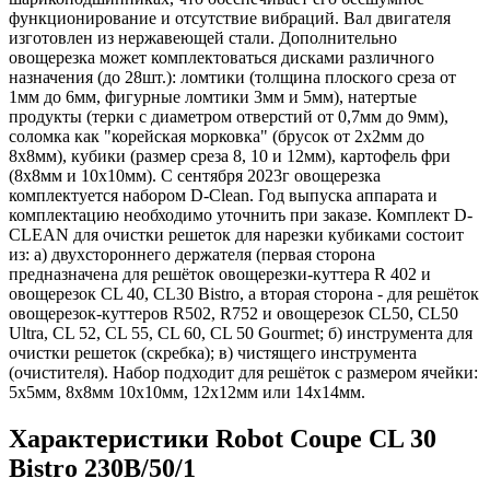
функционирование и отсутствие вибраций. Вал двигателя
изготовлен из нержавеющей стали. Дополнительно
овощерезка может комплектоваться дисками различного
назначения (до 28шт.): ломтики (толщина плоского среза от
1мм до 6мм, фигурные ломтики 3мм и 5мм), натертые
продукты (терки с диаметром отверстий от 0,7мм до 9мм),
соломка как "корейская морковка" (брусок от 2х2мм до
8х8мм), кубики (размер среза 8, 10 и 12мм), картофель фри
(8х8мм и 10х10мм). С сентября 2023г овощерезка
комплектуется набором D-Clean. Год выпуска аппарата и
комплектацию необходимо уточнить при заказе. Комплект D-
CLEAN для очистки решеток для нарезки кубиками состоит
из: а) двухстороннего держателя (первая сторона
предназначена для решёток овощерезки-куттера R 402 и
овощерезок CL 40, CL30 Bistro, а вторая сторона - для решёток
овощерезок-куттеров R502, R752 и овощерезок CL50, CL50
Ultra, CL 52, CL 55, CL 60, CL 50 Gourmet; б) инструмента для
очистки решеток (скребка); в) чистящего инструмента
(очистителя). Набор подходит для решёток с размером ячейки:
5х5мм, 8х8мм 10х10мм, 12х12мм или 14х14мм.
Характеристики Robot Coupe CL 30
Bistro 230B/50/1