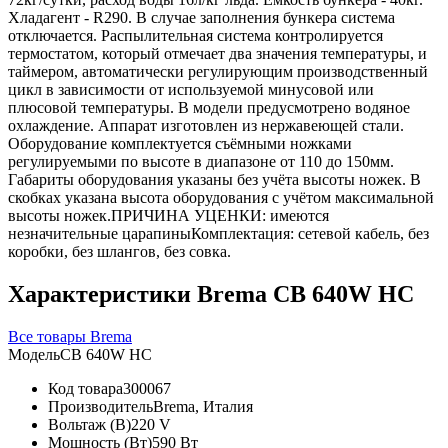
Хладагент - R290. В случае заполнения бункера система
отключается. Распылительная система контролируется
термостатом, который отмечает два значения температуры, и
таймером, автоматически регулирующим производственный
цикл в зависимости от используемой минусовой или
плюсовой температуры. В модели предусмотрено водяное
охлаждение. Аппарат изготовлен из нержавеющей стали.
Оборудование комплектуется съёмными ножками
регулируемыми по высоте в диапазоне от 110 до 150мм.
Габариты оборудования указаны без учёта высоты ножек. В
скобках указана высота оборудования с учётом максимальной
высоты ножек.ПРИЧИНА УЦЕНКИ: имеются
незначительные царапиныКомплектация: сетевой кабель, без
коробки, без шлангов, без совка.
Характеристики Brema CB 640W HC
Все товары Brema
Модель
CB 640W HC
Код товара
300067
Производитель
Brema, Италия
Вольтаж (В)
220 V
Мощность (Вт)
590 Вт