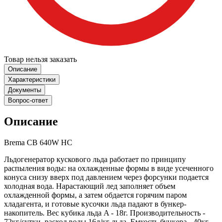
Товар нельзя заказать
Описание
Характеристики
Документы
Вопрос-ответ
Описание
Brema CB 640W HC
Льдогенератор кускового льда работает по принципу
распыления воды: на охлажденные формы в виде усеченного
конуса снизу вверх под давлением через форсунки подается
холодная вода. Нарастающий лед заполняет объем
охлажденной формы, а затем обдается горячим паром
хладагента, и готовые кусочки льда падают в бункер-
накопитель. Вес кубика льда A - 18г. Производительность -
72кг/сутки, расход воды 16л/кг льда. Емкость бункера - 40кг.