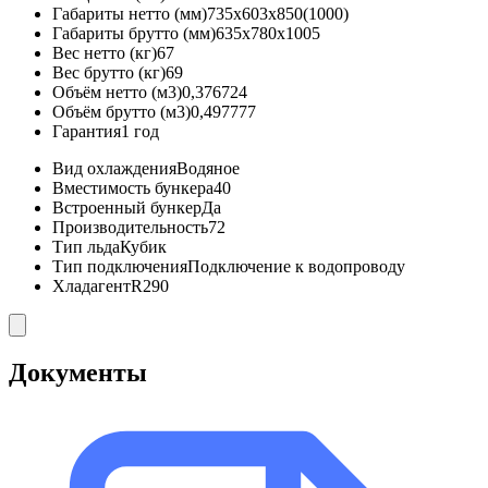
Габариты нетто (мм)
735x603x850(1000)
Габариты брутто (мм)
635x780x1005
Вес нетто (кг)
67
Вес брутто (кг)
69
Объём нетто (м3)
0,376724
Объём брутто (м3)
0,497777
Гарантия
1 год
Вид охлаждения
Водяное
Вместимость бункера
40
Встроенный бункер
Да
Производительность
72
Тип льда
Кубик
Тип подключения
Подключение к водопроводу
Хладагент
R290
Документы