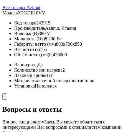
Все товары Azimut
Модель
X7GDE10VV
Код товара
243915
Производитель
Azimut, Италия
Вольтаж (В)
380 V
Мощность (Вт)
8 200 Вт
Габариты нетто (мм)
800x700x850
Вес нетто (кг)
65
Объём нетто (м3)
0,476000
Вапо-гриль
Да
Количество зон нагрева
2
Лавовый гриль
Нет
Материал жарочной поверхности
Сталь
Установка
Напольная
Вопросы и ответы
Вопрос специалисту
Здесь Вы можете обратиться с
интересующими Вас вопросами к специалистам компании